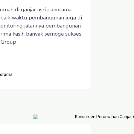
mah di ganjar asri panorama
an baik waktu pembangunan juga di
a monitoring jalannya pembangunan
erima kasih banyak semoga sukses
a Group
norama