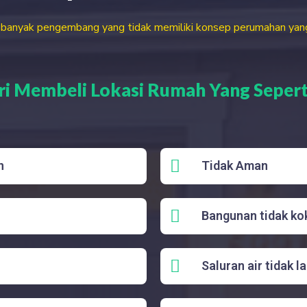
i banyak pengembang yang tidak memiliki konsep perumahan yang j
i Membeli Lokasi Rumah Yang Seperti 
n
Tidak Aman
Bangunan tidak ko
Saluran air tidak l