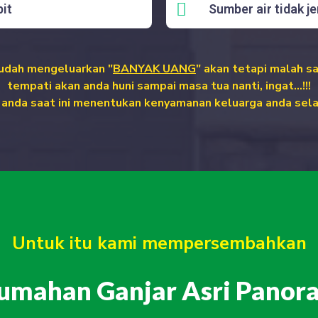
it
Sumber air tidak je
udah mengeluarkan "
BANYAK UANG
" akan tetapi malah sa
tempati akan anda huni sampai masa tua nanti,
ingat...!!!
n anda saat ini menentukan kenyamanan keluarga anda sel
Untuk itu kami mempersembahkan
umahan Ganjar Asri Panor