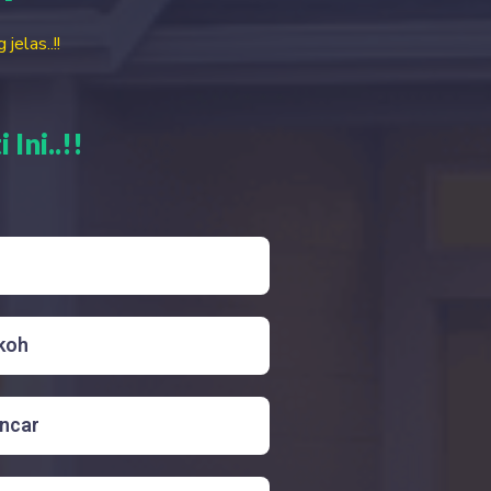
elas..!!
Ini..!!
koh
ancar