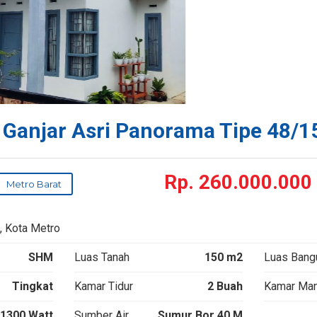
Ganjar Asri Panorama Tipe 48/1
Rp.
260.000.000
Metro Barat
t, Kota Metro
SHM
Luas Tanah
150 m2
Luas Bang
Tingkat
Kamar Tidur
2 Buah
Kamar Man
1300 Watt
Sumber Air
Sumur Bor 40 M