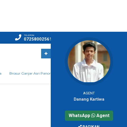
TELEPON
Masuk
07258002561
ptwiraciptagroup@gmail.com
a
Brosur Ganjar Asri Panorama
Ganjar Asri Panorama Cluster 2
AGENT
Danang Kartiwa
WhatsApp
Agent