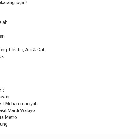
karang juga..!
elah
gan
ong, Plester, Aci & Cat.
ok
 :
layan
akit Muhammadiyah
akit Mardi Waluyo
ota Metro
pung