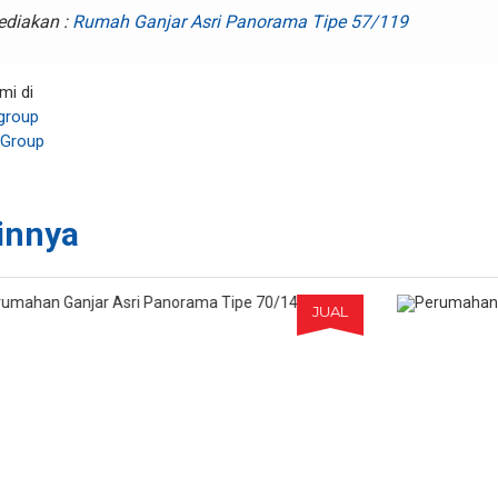
ediakan :
Rumah Ganjar Asri Panorama Tipe 57/119
mi di
group
 Group
innya
JUAL