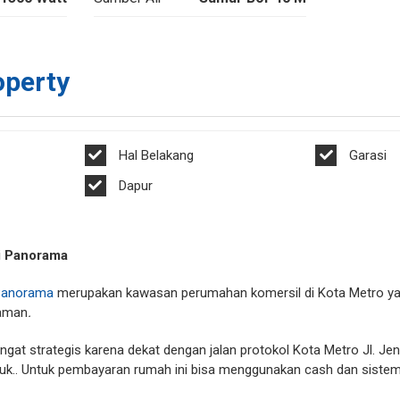
operty
Hal Belakang
Garasi
Dapur
i Panorama
 Panorama
merupakan kawasan perumahan komersil di Kota Metro 
 aman
.
angat strategis karena dekat dengan jalan protokol Kota Metro Jl. Je
k.. Untuk pembayaran rumah ini bisa menggunakan cash dan sistem c