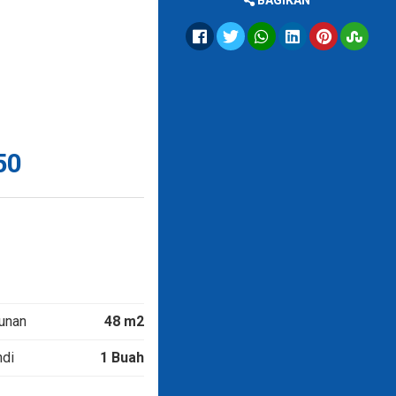
BAGIKAN
50
unan
48 m2
di
1 Buah