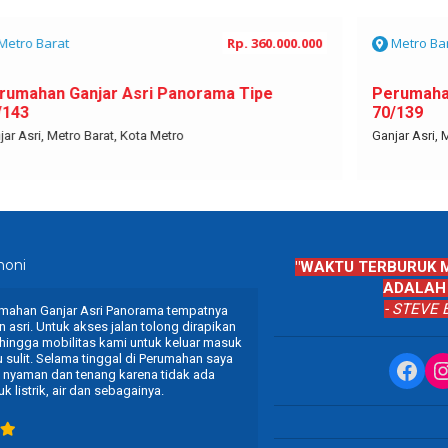
Rp. 360.000.000
Metro Barat
Asri Panorama Tipe
Perumahan Ganjar Asri P
70/139
 Kota Metro
Ganjar Asri, Metro Barat, Kota Metr
moni
"WAKTU TERBURUK 
ADALAH 
- STEVE 
mahan Ganjar Asri Panorama tempatnya
Lokasi Perumahan Ganjar as
Metro Barat
Metro Barat
 asri. Untuk akses jalan tolong dirapikan
jauh dari keramaian dan pol
Perumahan Ganjar Asri Panorama
Perumahan Ga
hingga mobilitas kami untuk keluar masuk
jalan segera di aspal dan 
Tipe 48/150
Tipe 42/150
lu sulit. Selama tinggal di Perumahan saya
disediakan, selama tinggga
Face
I
Rp. 277.000.000
Rp. 240.000.00
nyaman dan tenang karena tidak ada
istri merasa nyaman dan am
uk listrik, air dan sebagainya.
Metro Barat
Metro Barat
Perumahan Ganjar Asri Panorama
Perumahan Ga
Tipe 55/128
Tipe 70/139