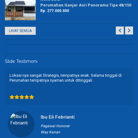
19
Perumahan Ganjar Asri Panorama Tipe 48/150
Rp. 277.000.000
LIHAT SEMUA
Slide Testimoni
Lokasi Perumahan Ganjar asri Panorama strategis, jauh dari
keramaian dan polusi udara, harapan nya jalan segera di aspal dan
lampu penerangan jalan disediakan, selama tingggal di perumahan
saya dan istri merasa nyaman dan aman.
Bapak Agus Salim
Wiraswasta
Kota Metro