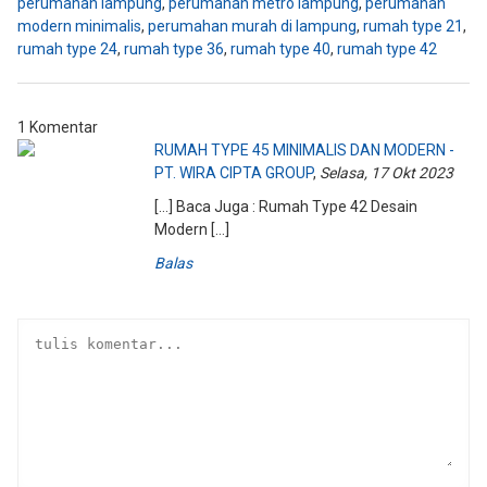
perumahan lampung
,
perumahan metro lampung
,
perumahan
modern minimalis
,
perumahan murah di lampung
,
rumah type 21
,
rumah type 24
,
rumah type 36
,
rumah type 40
,
rumah type 42
1 Komentar
RUMAH TYPE 45 MINIMALIS DAN MODERN -
PT. WIRA CIPTA GROUP
,
Selasa, 17 Okt 2023
[…] Baca Juga : Rumah Type 42 Desain
Modern […]
Balas