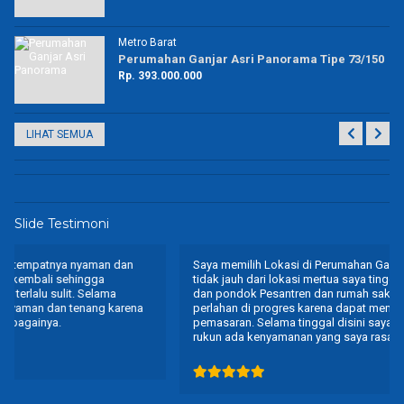
Metro Barat
43
Perumahan Ganjar Asri Panorama Tipe 73/150
Rp. 393.000.000
LIHAT SEMUA
Slide Testimoni
Saya memilih Lokasi di Perumahan Ganjar Asri Panorama karena
tidak jauh dari lokasi mertua saya tinggal, tidak jauh dari sekolah
dan pondok Pesantren dan rumah sakit. Semoga jalan secara
perlahan di progres karena dapat membantu marketing juga untuk
pemasaran. Selama tinggal disini saya merasakan baik, guyub
rukun ada kenyamanan yang saya rasakan.