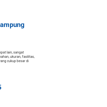
Lampung
pat lain, sangat
ahan, ukuran, fasilitas,
yang cukup besar di
5