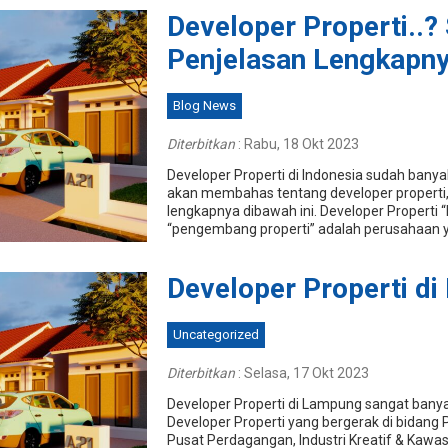
Developer Properti..?
Penjelasan Lengkapn
Blog News
Diterbitkan
:
Rabu, 18 Okt 2023
Developer Properti di Indonesia sudah banyak se
akan membahas tentang developer properti,
lengkapnya dibawah ini. Developer Properti “
“pengembang properti” adalah perusahaan y
Developer Properti d
Uncategorized
Diterbitkan
:
Selasa, 17 Okt 2023
Developer Properti di Lampung sangat banyak
Developer Properti yang bergerak di bidang
Pusat Perdagangan, Industri Kreatif & Kawa