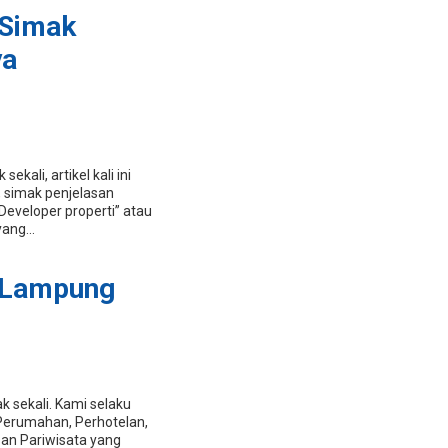
 Simak
ya
kali, artikel kali ini
 simak penjelasan
Developer properti” atau
ang...
i Lampung
 sekali. Kami selaku
 Perumahan, Perhotelan,
san Pariwisata yang