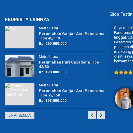
Slide Testi
PROPERTY LAINNYA
Untuk Perumahan Ganjar Asri Panorama tempatnya
Saya memil
Metro Barat
nyaman dan asri. Untuk akses jalan tolong dirapikan
Panorama k
ama
Perumahan Ganjar Asri Panorama
kembali sehingga mobilitas kami untuk keluar masuk
tinggal, t
Tipe 48/119
tidak terlalu sulit. Selama tinggal di Perumahan saya
Pesantren 
Rp. 260.000.000
merasakan nyaman dan tenang karena tidak ada
perlahan d
trouble untuk listrik, air dan sebagainya.
marketing 
disini say
Metro Utara
kenyamana
ama
Perumahan Puri Casadena Tipe
42/80
Rp. 190.000.000
Bapak Wawan Saputra
Metro Barat
ama
Perumahan Ganjar Asri Panorama
PNS
Tipe 73/150
Way Kanan
Rp. 393.000.000
LIHAT SEMUA