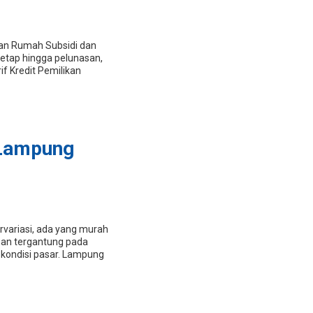
aan Rumah Subsidi dan
tetap hingga pelunasan,
f Kredit Pemilikan
 Lampung
variasi, ada yang murah
han tergantung pada
n kondisi pasar. Lampung