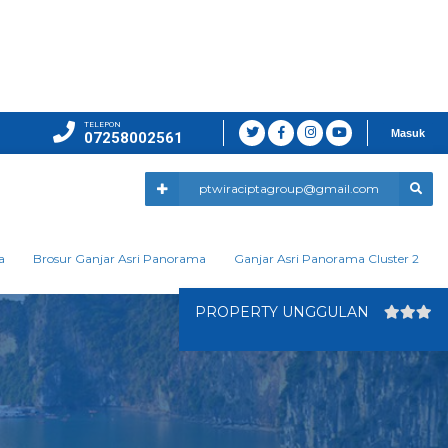
TELEPON
Masuk
07258002561
ptwiraciptagroup@gmail.com
a
Brosur Ganjar Asri Panorama
Ganjar Asri Panorama Cluster 2
PROPERTY UNGGULAN