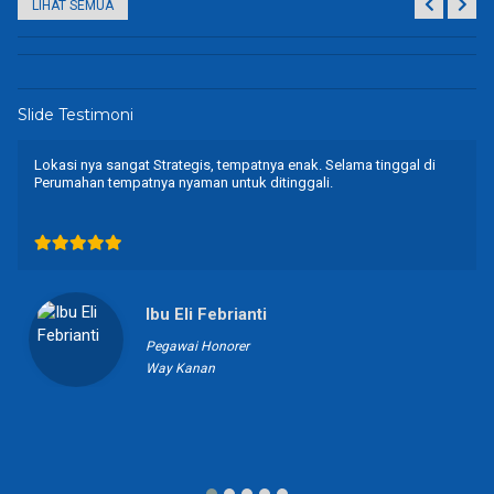
LIHAT SEMUA
Slide Testimoni
Saya memilih Lokasi di Perumahan Ganjar Asri Panorama karena
tidak jauh dari lokasi mertua saya tinggal, tidak jauh dari sekolah
dan pondok Pesantren dan rumah sakit. Semoga jalan secara
perlahan di progres karena dapat membantu marketing juga untuk
pemasaran. Selama tinggal disini saya merasakan baik, guyub
rukun ada kenyamanan yang saya rasakan.
Bapak Adnan Abdi
Apoteker
Kota Metro