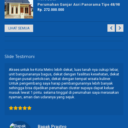
20
Perumahan Ganjar Asri Panorama Tipe 48/98
Rp. 272.000.000
LIHAT SEMUA
Slide Testimoni
Untuk Perumahan Ganjar Asri Panorama tempatnya nyaman dan
asri. Untuk akses jalan tolong dirapikan kembali sehingga
mobilitas kami untuk keluar masuk tidak terlalu sulit. Selama
tinggal di Perumahan saya merasakan nyaman dan tenang karena
tidak ada trouble untuk listrik, air dan sebagainya.
Bapak Wawan Saputra
PNS