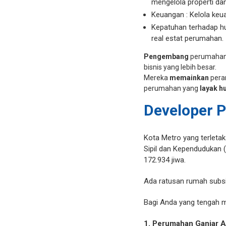
mengelola properti da
Keuangan : Kelola keu
Kepatuhan terhadap h
real estat perumahan.
Pengembang
perumaha
bisnis
yang
lebih
besar.
Mereka
memainkan
pera
perumahan
yang
layak
hu
Developer P
Kota Metro yang terletak
Sipil dan Kependudukan 
172.934 jiwa.
Ada ratusan rumah subsi
Bagi Anda yang tengah me
1. Perumahan Ganjar A