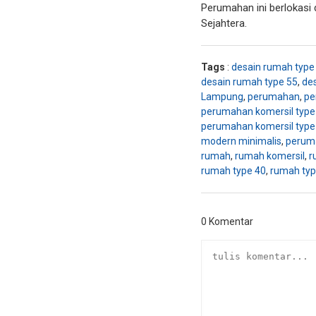
Perumahan ini berlokasi 
Sejahtera.
Tags
:
desain rumah type
desain rumah type 55
,
de
Lampung
,
perumahan
,
pe
perumahan komersil type
perumahan komersil type
modern minimalis
,
perum
rumah
,
rumah komersil
,
r
rumah type 40
,
rumah typ
0 Komentar