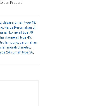
Golden Properti
5
,
desain rumah type 48
,
ng
,
Harga Perumahan di
ahan komersil tipe 70
,
an komersil type 45
,
tro lampung
,
perumahan
han murah di metro
,
ype 24
,
rumah type 36
,