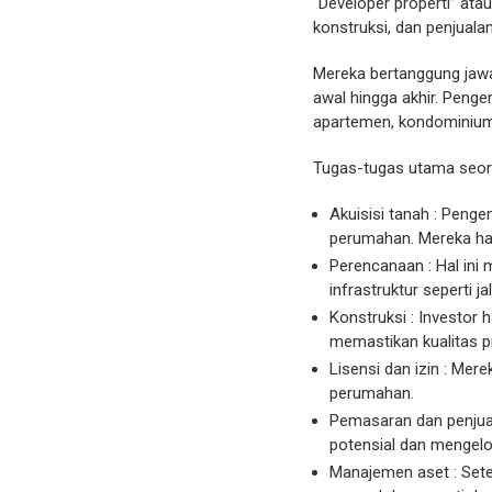
“Developer properti” at
konstruksi, dan penjuala
Mereka bertanggung jawa
awal hingga akhir. Penge
apartemen, kondominium
Tugas-tugas utama seor
Akuisisi tanah : Peng
perumahan. Mereka har
Perencanaan : Hal ini 
infrastruktur seperti jalan
Konstruksi : Investor
memastikan kualitas p
Lisensi dan izin : Mer
perumahan.
Pemasaran dan penjua
potensial dan mengelol
Manajemen aset : Sete