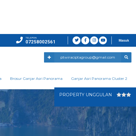
TELEPON
Masuk
07258002561
ptwiraciptagroup@gmail.com
a
Brosur Ganjar Asri Panorama
Ganjar Asri Panorama Cluster 2
PROPERTY UNGGULAN