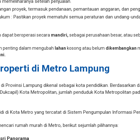
n memeliharanya setelah penjualan.
angan proyek, termasuk pendanaan, pemantauan anggaran, dan peng
ukum : Pastikan proyek mematuhi semua peraturan dan undang-unda
n
dapat
beroperasi
secara
mandiri,
sebagai
perusahaan
besar,
atau
se
n
penting
dalam
mengubah
lahan
kosong
atau
belum
dikembangkan
m
ni.
roperti di Metro Lampung
 di Provinsi Lampung dikenal sebagai kota pendidikan. Berdasarkan 
(Dukcapil) Kota Metropolitan, jumlah penduduk Kota Metropolitan p
di di Kota Metro yang tercatat di Sistem Pengumpulan Informasi P
ncari rumah murah di Metro, berikut sejumlah pilihannya:
sri Panorama