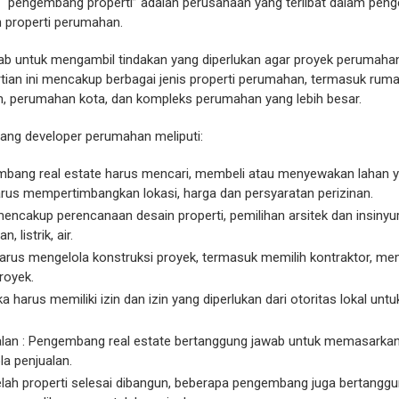
au “pengembang properti” adalah perusahaan yang terlibat dalam pe
n properti perumahan.
b untuk mengambil tindakan yang diperlukan agar proyek perumahan
rtian ini mencakup berbagai jenis properti perumahan, termasuk ruma
, perumahan kota, dan kompleks perumahan yang lebih besar.
ang developer perumahan meliputi:
embang real estate harus mencari, membeli atau menyewakan lahan 
us mempertimbangkan lokasi, harga dan persyaratan perizinan.
mencakup perencanaan desain properti, pemilihan arsitek dan insiny
, listrik, air.
 harus mengelola konstruksi proyek, termasuk memilih kontraktor, 
royek.
eka harus memiliki izin dan izin yang diperlukan dari otoritas lokal u
lan : Pengembang real estate bertanggung jawab untuk memasarkan 
a penjualan.
lah properti selesai dibangun, beberapa pengembang juga bertanggu