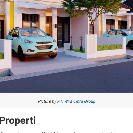
Picture by
PT. Wira Cipta Group
Properti