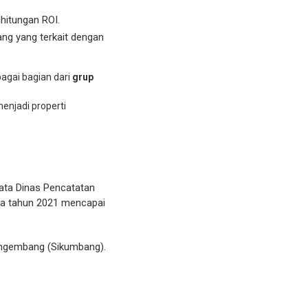
hitungan ROI.
ng yang terkait dengan
bagai
bagian
dari
grup
enjadi
properti
data Dinas Pencatatan
ada tahun 2021 mencapai
engembang (Sikumbang).