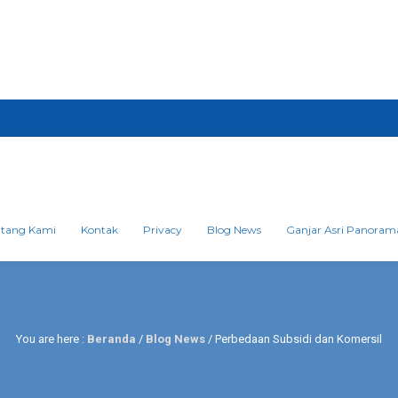
ntang Kami
Kontak
Privacy
Blog News
Ganjar Asri Panoram
You are here :
Beranda
/
Blog News
/
Perbedaan Subsidi dan Komersil