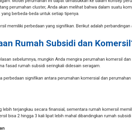
agam. Model perumahan ini dapat dimasukkan ke dalam konsep perum
entang perumahan cluster, Anda akan melihat bahwa dalam suatu kom
 yang berbeda-beda untuk setiap tipenya.
il memiliki perbedaan yang signifikan. Berikut adalah perbandingan
aan Rumah Subsidi dan Komersil
lasan sebelumnya, mungkin Anda mengira perumahan komersil dan 
rena fasad rumah subsidi seringkali didesain seragam.
 perbedaan signifikan antara perumahan komersial dan perumahan b
lebih terjangkau secara finansial, sementara rumah komersil memili
rsil bisa 2 hingga 3 kali lipat lebih mahal dibandingkan rumah subsid
an