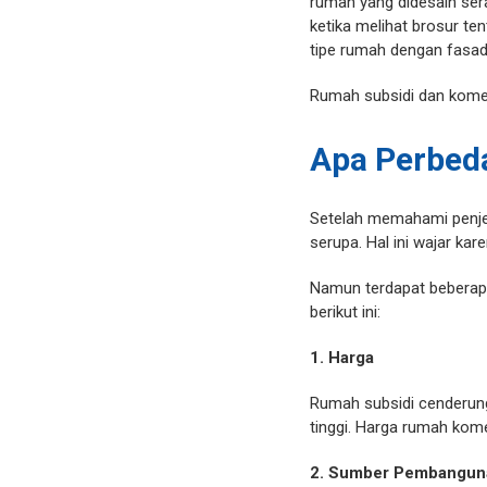
rumah yang didesain ser
ketika melihat brosur t
tipe rumah dengan fasad
Rumah subsidi dan komers
Apa Perbed
Setelah memahami penje
serupa. Hal ini wajar ka
Namun terdapat beberapa
berikut ini:
1. Harga
Rumah subsidi cenderung 
tinggi. Harga rumah kome
2. Sumber Pembangun