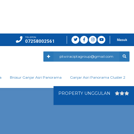
TELEPON
Masuk
07258002561
ptwiraciptagroup@gmail.com
a
Brosur Ganjar Asri Panorama
Ganjar Asri Panorama Cluster 2
PROPERTY UNGGULAN