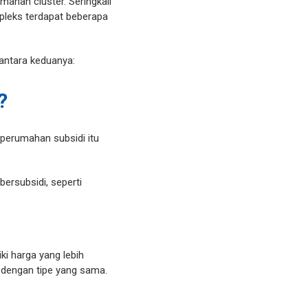
ahan cluster. Seringkali
pleks terdapat beberapa
 antara keduanya:
?
perumahan subsidi itu
ersubsidi, seperti
ki harga yang lebih
i dengan tipe yang sama.